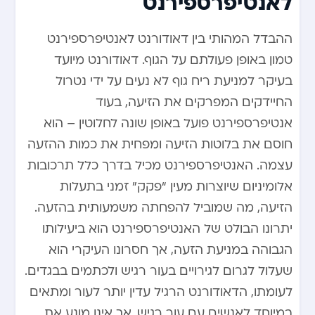
לאנטיפרספירנט
ההבדל המהותי בין דאודורנט לאנטיפרספירנט
טמון באופן פעולתם על הגוף. דאודורנט מיועד
בעיקר למניעת ריח גוף לא נעים על ידי נטרול
החיידקים המפרקים את הזיעה, בעוד
אנטיפרספירנט פועל באופן שונה לחלוטין – הוא
חוסם את בלוטות הזיעה ומפחית את כמות ההזעה
עצמה. האנטיפרספירנט מכיל בדרך כלל תרכובות
אלומיניום שיוצרות מעין “פקק” זמני בתעלות
הזיעה, מה שמוביל להפחתה משמעותית בהזעה.
יתרונו הבולט של האנטיפרספירנט הוא ביעילותו
הגבוהה במניעת הזעה, אך חסרונו העיקרי הוא
שעלול לגרום לגירויים בעור רגיש ולכתמים בבגדים.
לעומתו, הדאודורנט הרגיל עדין יותר לעור ומתאים
במיוחד לאנשים עם עור רגיש, אך אינו מונע את