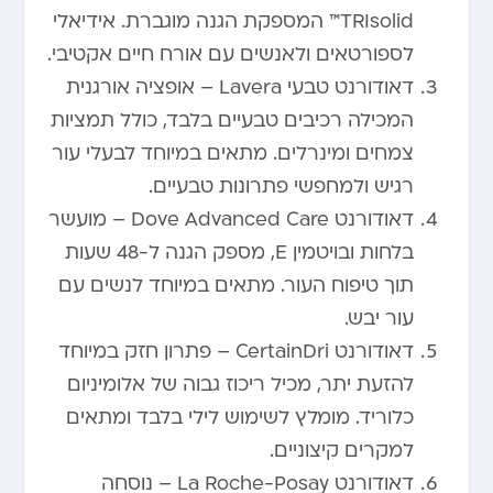
TRIsolid™ המספקת הגנה מוגברת. אידיאלי
לספורטאים ולאנשים עם אורח חיים אקטיבי.
דאודורנט טבעי Lavera – אופציה אורגנית
המכילה רכיבים טבעיים בלבד, כולל תמציות
צמחים ומינרלים. מתאים במיוחד לבעלי עור
רגיש ולמחפשי פתרונות טבעיים.
דאודורנט Dove Advanced Care – מועשר
בלחות ובויטמין E, מספק הגנה ל-48 שעות
תוך טיפוח העור. מתאים במיוחד לנשים עם
עור יבש.
דאודורנט CertainDri – פתרון חזק במיוחד
להזעת יתר, מכיל ריכוז גבוה של אלומיניום
כלוריד. מומלץ לשימוש לילי בלבד ומתאים
למקרים קיצוניים.
דאודורנט La Roche-Posay – נוסחה