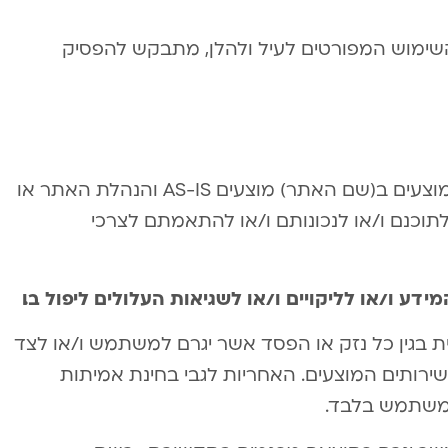
שימוש המפורטים לעיל ולהלן, מתבקש להפסיק
המידע ו/או התכנים ו/או השירותים אשר מוצעים ב(שם האתר) מוצעים AS-IS והנהלת האתר או
וכנם ו/או לנכונותם ו/או להתאמתם לצרכי
דע ו/או לליקויים ו/או לשגיאות העלולים ליפול בו.
 בגין כל נזק או הפסד אשר יגרם למשתמש ו/או לצד
ירותים המוצעים. האחריות לגבי בחינת אמיתות
המשתמש בלבד.