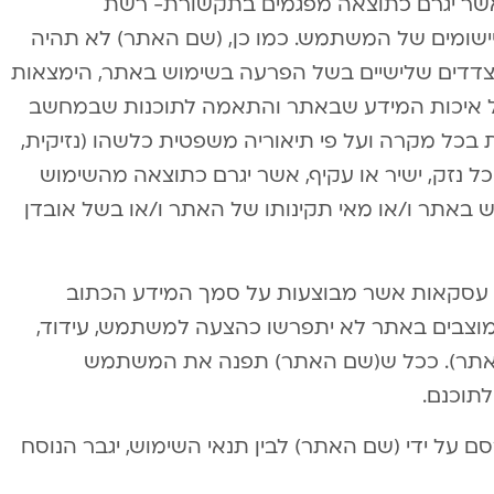
אשר יגרם כתוצאה מפגמים בתקשורת- רשת
יישומים של המשתמש. כמו כן, (שם האתר) לא תהיה
צדדים שלישיים בשל הפרעה בשימוש באתר, הימצאות
 בשל איכות המידע שבאתר והתאמה לתוכנות שבמחשב
כל מקרה ועל פי תיאוריה משפטית כלשהו (נזיקית,
ל נזק, ישיר או עקיף, אשר יגרם כתוצאה מהשימוש
 באתר ו/או מאי תקינותו של האתר ו/או בשל אובדן
 עסקאות אשר מבוצעות על סמך המידע הכתוב
 מובהר בזאת כי הלינקים (links) המוצבים באתר לא יתפרשו כהצעה למשתמש, עידוד,
אתר). ככל ש(שם האתר) תפנה את המשתמש
תוכנם.
ם על ידי (שם האתר) לבין תנאי השימוש, יגבר הנוסח